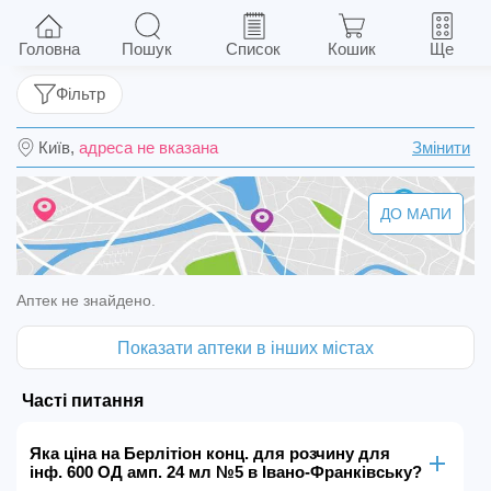
Берлітіон конц. для розчину для інф. 600 ОД
амп. 24 мл №5
Головна
Пошук
Список
Кошик
Ще
Фільтр
Київ,
адреса не вказана
Змінити
ДО МАПИ
Аптек не знайдено.
Показати аптеки в інших містах
Часті питання
Яка ціна на Берлітіон конц. для розчину для
інф. 600 ОД амп. 24 мл №5 в Івано-Франківську?