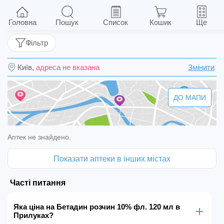
Бетадин розчин 10% фл. 120 мл
Головна
Пошук
Список
Кошик
Ще
Фільтр
Київ,
адреса не вказана
Змінити
ДО МАПИ
Аптек не знайдено.
Показати аптеки в інших містах
Часті питання
Яка ціна на Бетадин розчин 10% фл. 120 мл в
Прилуках?