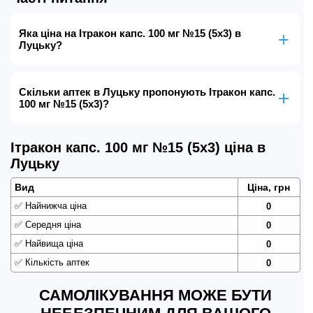
Яка ціна на Ітракон капс. 100 мг №15 (5х3) в
Луцьку?
Скільки аптек в Луцьку пропонують Ітракон капс.
100 мг №15 (5х3)?
Ітракон капс. 100 мг №15 (5х3) ціна в
Луцьку
Вид
Ціна, грн
✅
Найнижча ціна
0
✅
Середня ціна
0
✅
Найвища ціна
0
✅
Кількість аптек
0
САМОЛІКУВАННЯ МОЖЕ БУТИ