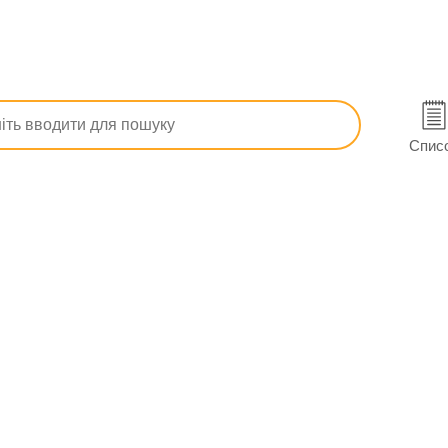
Ітракон капс. 100 мг №15 (5х3)
Спис