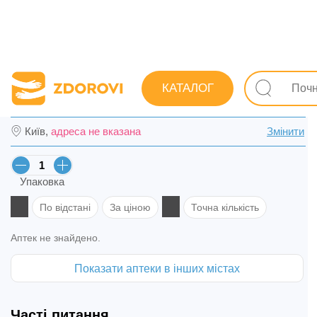
Пошук ліків
Ліки
Гінекологічні
Протизапальні
КАТАЛОГ
Ітракон капс. 100 мг №15 (5х3) в Луцьку
Київ,
адреса не вказана
Змінити
Упаковка
По відстані
За ціною
Точна кількість
Аптек не знайдено.
Показати аптеки в інших містах
Часті питання