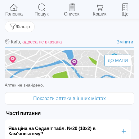
Седавіт табл. №20 (10х2)
Головна
Пошук
Список
Кошик
Ще
Фільтр
Київ,
адреса не вказана
Змінити
ДО МАПИ
Аптек не знайдено.
Показати аптеки в інших містах
Часті питання
Яка ціна на Седавіт табл. №20 (10х2) в
Кам'янському?