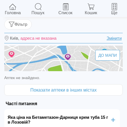
Бетаметазон-Дарниця крем туба 15 г
Головна
Пошук
Список
Кошик
Ще
Фільтр
Київ,
адреса не вказана
Змінити
ДО МАПИ
Аптек не знайдено.
Показати аптеки в інших містах
Часті питання
Яка ціна на Бетаметазон-Дарниця крем туба 15 г
в Лозовій?