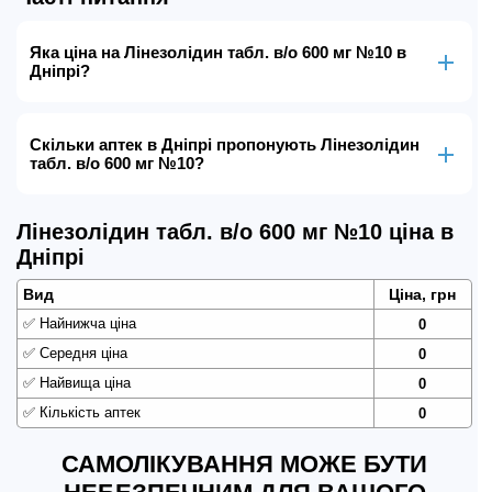
Яка ціна на Лінезолідин табл. в/о 600 мг №10 в
Дніпрі?
Скільки аптек в Дніпрі пропонують Лінезолідин
табл. в/о 600 мг №10?
Лінезолідин табл. в/о 600 мг №10 ціна в
Дніпрі
Вид
Ціна, грн
✅
Найнижча ціна
0
✅
Середня ціна
0
✅
Найвища ціна
0
✅
Кількість аптек
0
САМОЛІКУВАННЯ МОЖЕ БУТИ