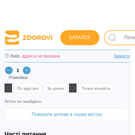
Пошук ліків
Ліки
Антибіотики
Антибактеріальні т
КАТАЛОГ
Лінезолідин табл. в/о 600 мг №10 в Дніпрі
Київ,
адреса не вказана
Змінити
Упаковка
По відстані
За ціною
Точна кількість
Аптек не знайдено.
Показати аптеки в інших містах
Часті питання