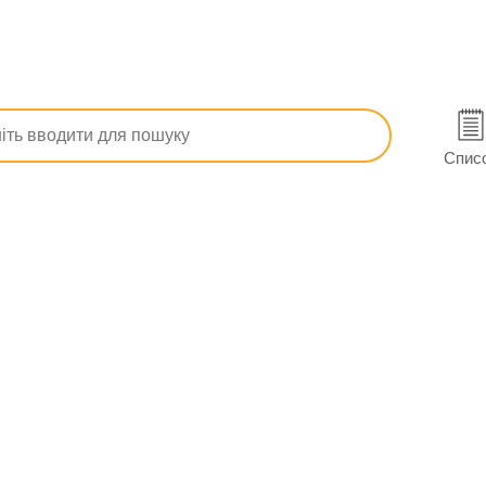
а протимікробні
Лінезолідин табл. в/о 600 мг №10
Спис