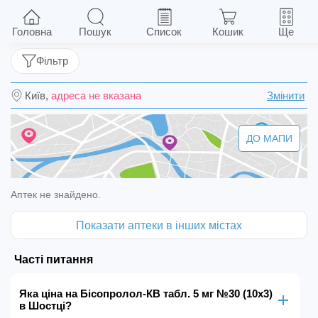
Бісопролол-КВ табл. 5 мг №30 (10х3)
Головна
Пошук
Список
Кошик
Ще
Фільтр
Київ,
адреса не вказана
Змінити
ДО МАПИ
Аптек не знайдено.
Показати аптеки в інших містах
Часті питання
Яка ціна на Бісопролол-КВ табл. 5 мг №30 (10х3)
в Шостці?