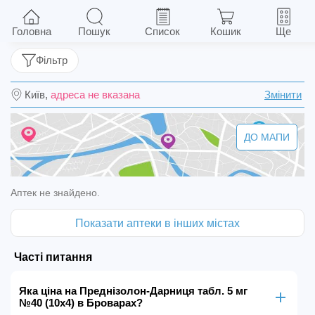
Преднізолон-Дарниця табл. 5 мг №40 (10х4)
Головна
Пошук
Список
Кошик
Ще
Фільтр
Київ,
адреса не вказана
Змінити
ДО МАПИ
Аптек не знайдено.
Показати аптеки в інших містах
Часті питання
Яка ціна на Преднізолон-Дарниця табл. 5 мг
№40 (10х4) в Броварах?