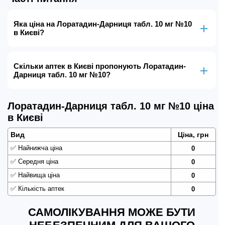
Яка ціна на Лоратадин-Дарниця табл. 10 мг №10
в Києві?
Скільки аптек в Києві пропонують Лоратадин-
Дарниця табл. 10 мг №10?
Лоратадин-Дарниця табл. 10 мг №10 ціна
в Києві
Вид
Ціна, грн
✅
Найнижча ціна
0
✅
Середня ціна
0
✅
Найвища ціна
0
✅
Кількість аптек
0
САМОЛІКУВАННЯ МОЖЕ БУТИ