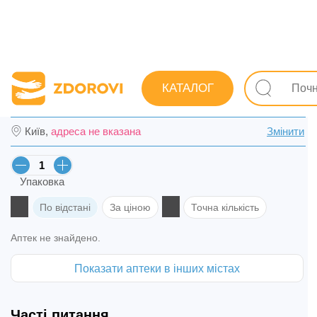
Пошук ліків
Ліки
Протиалергічні
Від алергічного
КАТАЛОГ
Лоратадин-Дарниця табл. 10 мг №10 в Киє
Київ,
адреса не вказана
Змінити
Упаковка
По відстані
За ціною
Точна кількість
Аптек не знайдено.
Показати аптеки в інших містах
Часті питання