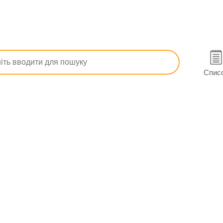
 нежитю
Лоратадин-Дарниця табл. 10 мг №10
ві
Спис