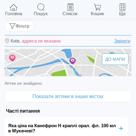
Канефрон Н краплі орал. фл. 100 мл
Головна
Пошук
Список
Кошик
Ще
Фільтр
Київ,
адреса не вказана
Змінити
ДО МАПИ
Аптек не знайдено.
Показати аптеки в інших містах
Часті питання
Яка ціна на Канефрон Н краплі орал. фл. 100 мл
в Мукачеві?