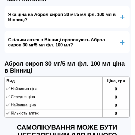
Яка ціна на Аброл сироп 30 мг/5 мл фл. 100 мл в
Вінниці?
Скільки аптек в Вінниці пропонують Аброл
сироп 30 мг/5 мл фл. 100 мл?
Аброл сироп 30 мг/5 мл фл. 100 мл ціна
в Вінниці
Вид
Ціна, грн
✅
Найнижча ціна
0
✅
Середня ціна
0
✅
Найвища ціна
0
✅
Кількість аптек
0
САМОЛІКУВАННЯ МОЖЕ БУТИ