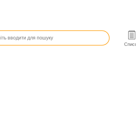
ашлю
Аброл сироп 30 мг/5 мл фл. 100 мл
иці
Спис