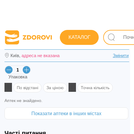
Пошук ліків
Ліки
Протизастудні (грип, ГРЗ)
Від к
КАТАЛОГ
Аброл сироп 30 мг/5 мл фл. 100 мл в Вінн
Київ,
адреса не вказана
Змінити
Упаковка
По відстані
За ціною
Точна кількість
Аптек не знайдено.
Показати аптеки в інших містах
Часті питання