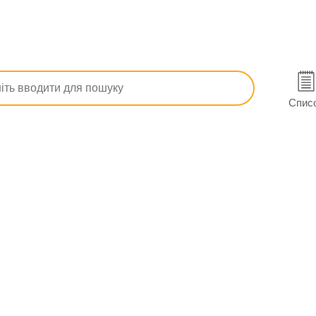
 виразці
Клатінол набір для перорал. заст. №42
Смілі
Спис