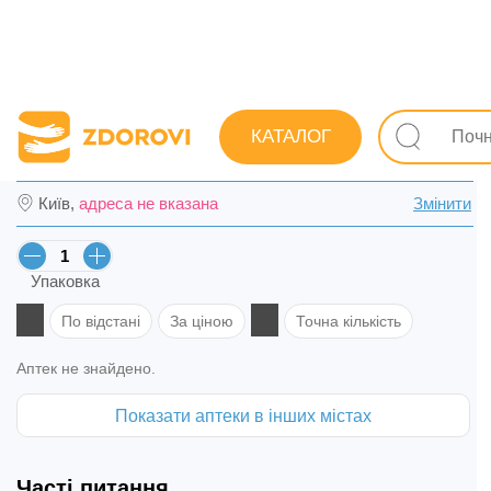
Пошук ліків
Ліки
Травна система
При гастриті та
КАТАЛОГ
Клатінол набір для перорал. заст. №42 в 
Київ,
адреса не вказана
Змінити
Упаковка
По відстані
За ціною
Точна кількість
Аптек не знайдено.
Показати аптеки в інших містах
Часті питання