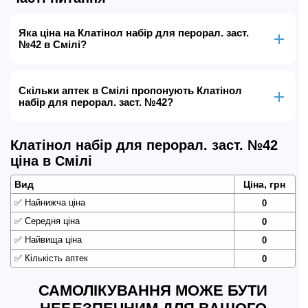
Яка ціна на Клатінол набір для перорал. заст.
№42 в Смілі?
Скільки аптек в Смілі пропонують Клатінол
набір для перорал. заст. №42?
Клатінол набір для перорал. заст. №42
ціна в Смілі
Вид
Ціна, грн
✅
Найнижча ціна
0
✅
Середня ціна
0
✅
Найвища ціна
0
✅
Кількість аптек
0
САМОЛІКУВАННЯ МОЖЕ БУТИ