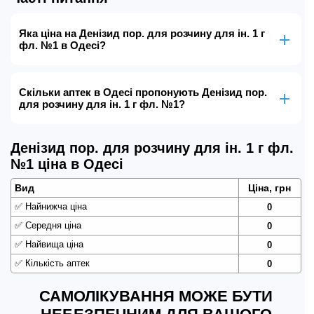
Яка ціна на Денізид пор. для розчину для ін. 1 г
фл. №1 в Одесі?
Скільки аптек в Одесі пропонують Денізид пор.
для розчину для ін. 1 г фл. №1?
Денізид пор. для розчину для ін. 1 г фл.
№1 ціна в Одесі
Вид
Ціна, грн
✅
Найнижча ціна
0
✅
Середня ціна
0
✅
Найвища ціна
0
✅
Кількість аптек
0
САМОЛІКУВАННЯ МОЖЕ БУТИ