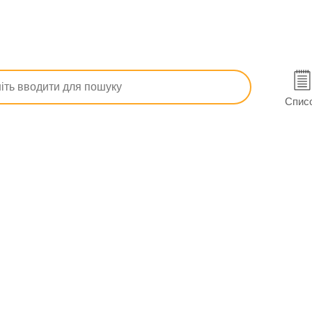
а протимікробні
Денізид пор. для розчину для ін. 1 г фл. №1
№1 в Одесі
Спис