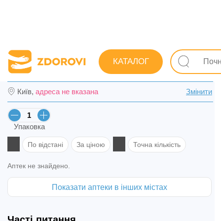
Пошук ліків
Ліки
Антибіотики
Антибактеріальні т
КАТАЛОГ
Денізид пор. для розчину для ін. 1 г фл. 
Київ,
адреса не вказана
Змінити
Упаковка
По відстані
За ціною
Точна кількість
Аптек не знайдено.
Показати аптеки в інших містах
Часті питання