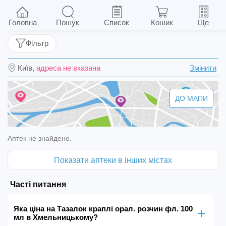
Тазалок краплі орал. розчин фл. 100 мл
Головна
Пошук
Список
Кошик
Ще
Фільтр
Київ,
адреса не вказана
Змінити
ДО МАПИ
Аптек не знайдено.
Показати аптеки в інших містах
Часті питання
Яка ціна на Тазалок краплі орал. розчин фл. 100
мл в Хмельницькому?