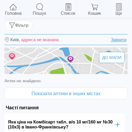
Комбісарт табл. в/о 10 мг/160 мг №30 (10х3)
Головна
Пошук
Список
Кошик
Ще
Фільтр
Київ,
адреса не вказана
Змінити
ДО МАПИ
Аптек не знайдено.
Показати аптеки в інших містах
Часті питання
Яка ціна на Комбісарт табл. в/о 10 мг/160 мг №30
(10х3) в Івано-Франківську?