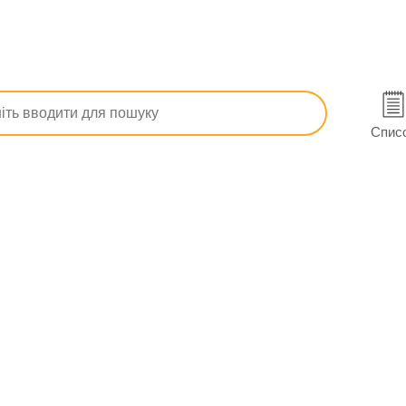
Дермазол суп. вагін. 400 мг №10 (5х2)
вано-Франківську
Спис