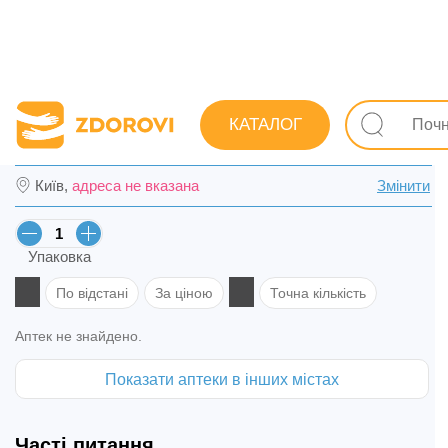
Пошук ліків
Ліки
Гінекологічні
Протизапальні
КАТАЛОГ
Дермазол суп. вагін. 400 мг №10 (5х2) в І
Київ,
адреса не вказана
Змінити
Упаковка
По відстані
За ціною
Точна кількість
Аптек не знайдено.
Показати аптеки в інших містах
Часті питання