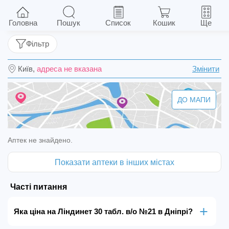
Ліндинет 30 табл. в/о №21
Головна
Пошук
Список
Кошик
Ще
Фільтр
Київ,
адреса не вказана
Змінити
ДО МАПИ
Аптек не знайдено.
Показати аптеки в інших містах
Часті питання
Яка ціна на Ліндинет 30 табл. в/о №21 в Дніпрі?