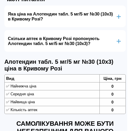
Яка ціна на Алотендин табл. 5 мг/5 мг №30 (10х3)
в Кривому Розі?
Скільки аптек в Кривому Розі пропонують
Алотендин табл. 5 мг/5 мг №30 (10х3)?
Алотендин табл. 5 мг/5 мг №30 (10х3)
ціна в Кривому Розі
Вид
Ціна, грн
✅
Найнижча ціна
0
✅
Середня ціна
0
✅
Найвища ціна
0
✅
Кількість аптек
0
САМОЛІКУВАННЯ МОЖЕ БУТИ