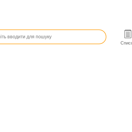
ртеріального тиску
Алотендин табл. 5 мг/5 мг №30 (10х3)
ривому Розі
Спис