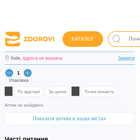
Пошук ліків
Ліки
Серцево-судинні
Від високого а
КАТАЛОГ
Алотендин табл. 5 мг/5 мг №30 (10х3) в К
Київ,
адреса не вказана
Змінити
Упаковка
По відстані
За ціною
Точна кількість
Аптек не знайдено.
Показати аптеки в інших містах
Часті питання