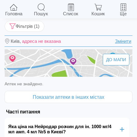
Нейродар розчин для ін. 1000 мг/4 мл амп. 4
мл №5
Головна
Пошук
Список
Кошик
Ще
Фільтрів (1)
Київ,
адреса не вказана
Змінити
ДО МАПИ
Аптек не знайдено.
Показати аптеки в інших містах
Часті питання
Яка ціна на Нейродар розчин для ін. 1000 мг/4
мл амп. 4 мл №5 в Києві?