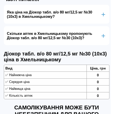
Яка ціна на Діокор табл. в/о 80 мг/12,5 мг №30
(10х3) в Хмельницькому?
Скільки аптек в Хмельницькому пропонують
Діокор табл. в/о 80 мг/12,5 мг №30 (10х3)?
Діокор табл. в/о 80 мг/12,5 мг №30 (10х3)
ціна в Хмельницькому
Вид
Ціна, грн
✅
Найнижча ціна
0
✅
Середня ціна
0
✅
Найвища ціна
0
✅
Кількість аптек
0
САМОЛІКУВАННЯ МОЖЕ БУТИ