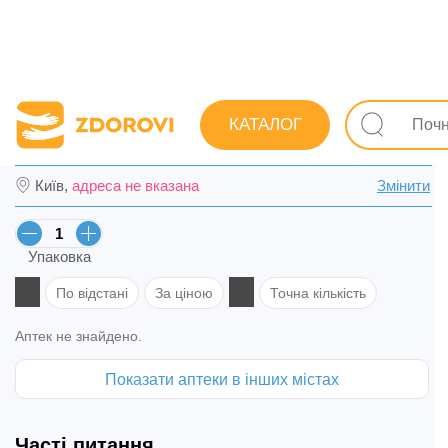
Пошук ліків
Ліки
Серцево-судинні
Від високого а
КАТАЛОГ
Діокор табл. в/о 80 мг/12,5 мг №30 (10х3)
Київ,
адреса не вказана
Змінити
Упаковка
По відстані
За ціною
Точна кількість
Аптек не знайдено.
Показати аптеки в інших містах
Часті питання