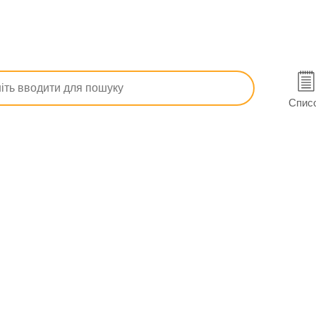
ртеріального тиску
Діокор табл. в/о 80 мг/12,5 мг №30 (10х3)
 в Хмельницькому
Спис