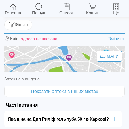
Дип Риліф гель туба 50 г
Головна
Пошук
Список
Кошик
Ще
Фільтр
Київ,
адреса не вказана
Змінити
ДО МАПИ
Аптек не знайдено.
Показати аптеки в інших містах
Часті питання
Яка ціна на Дип Риліф гель туба 50 г в Харкові?