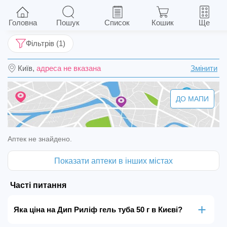
Дип Риліф гель туба 50 г
Головна
Пошук
Список
Кошик
Ще
Фільтрів (1)
Київ,
адреса не вказана
Змінити
ДО МАПИ
Аптек не знайдено.
Показати аптеки в інших містах
Часті питання
Яка ціна на Дип Риліф гель туба 50 г в Києві?