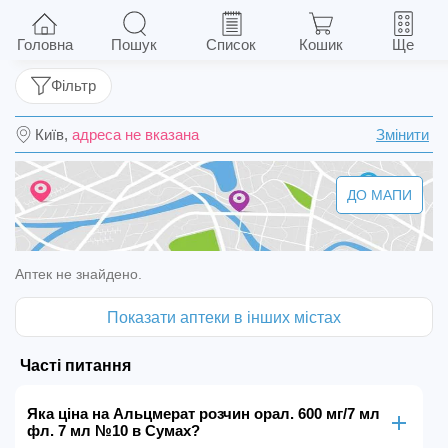
Альцмерат розчин орал. 600 мг/7 мл фл. 7 мл
№10
Головна
Пошук
Список
Кошик
Ще
Фільтр
Київ,
адреса не вказана
Змінити
ДО МАПИ
Аптек не знайдено.
Показати аптеки в інших містах
Часті питання
Яка ціна на Альцмерат розчин орал. 600 мг/7 мл
фл. 7 мл №10 в Сумах?