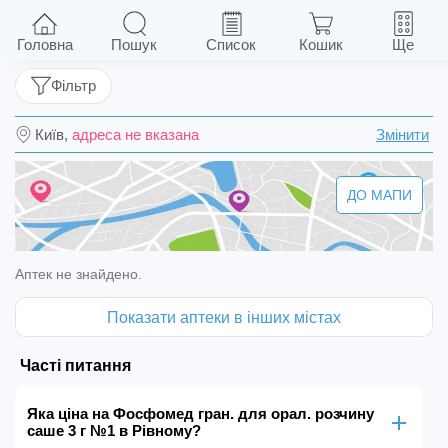
Фосфомед гран. для орал. розчину саше 3 г
№1
Головна
Пошук
Список
Кошик
Ще
Фільтр
Київ,
адреса не вказана
Змінити
ДО МАПИ
Аптек не знайдено.
Показати аптеки в інших містах
Часті питання
Яка ціна на Фосфомед гран. для орал. розчину
саше 3 г №1 в Рівному?