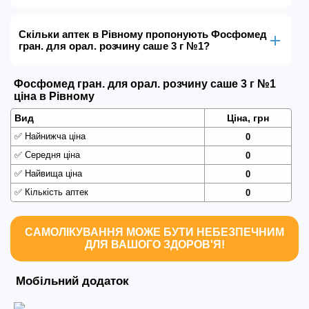
Скільки аптек в Рівному пропонують Фосфомед
гран. для орал. розчину саше 3 г №1?
Фосфомед гран. для орал. розчину саше 3 г №1
ціна в Рівному
Вид
Ціна, грн
✅
Найнижча ціна
0
✅
Середня ціна
0
✅
Найвища ціна
0
✅
Кількість аптек
0
САМОЛІКУВАННЯ МОЖЕ БУТИ НЕБЕЗПЕЧНИМ
ДЛЯ ВАШОГО ЗДОРОВ'Я!
Мобільний додаток