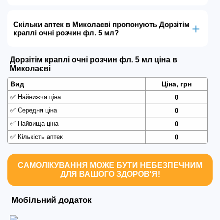
Скільки аптек в Миколаєві пропонують Дорзітім
краплі очні розчин фл. 5 мл?
Дорзітім краплі очні розчин фл. 5 мл ціна в
Миколаєві
Вид
Ціна, грн
✅
Найнижча ціна
0
✅
Середня ціна
0
✅
Найвища ціна
0
✅
Кількість аптек
0
САМОЛІКУВАННЯ МОЖЕ БУТИ НЕБЕЗПЕЧНИМ
ДЛЯ ВАШОГО ЗДОРОВ'Я!
Мобільний додаток