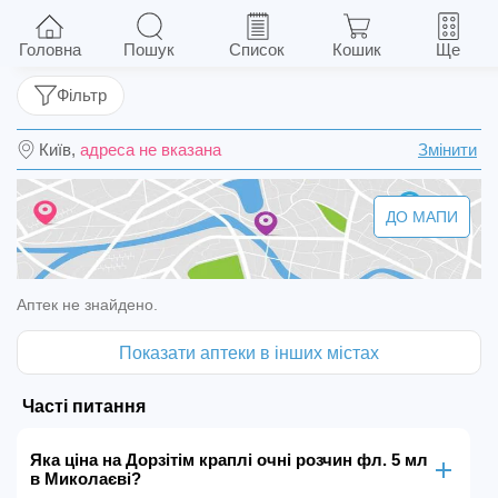
Дорзітім краплі очні розчин фл. 5 мл
Головна
Пошук
Список
Кошик
Ще
Фільтр
Київ,
адреса не вказана
Змінити
ДО МАПИ
Аптек не знайдено.
Показати аптеки в інших містах
Часті питання
Яка ціна на Дорзітім краплі очні розчин фл. 5 мл
в Миколаєві?