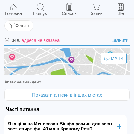
Меновазин-Вішфа розчин для зовн. заст.
спирт. фл. 40 мл
Головна
Пошук
Список
Кошик
Ще
Фільтр
Київ,
адреса не вказана
Змінити
ДО МАПИ
Аптек не знайдено.
Показати аптеки в інших містах
Часті питання
Яка ціна на Меновазин-Вішфа розчин для зовн.
заст. спирт. фл. 40 мл в Кривому Розі?