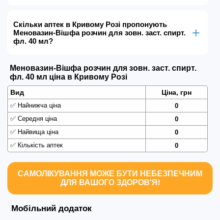
Скільки аптек в Кривому Розі пропонують
Меновазин-Вішфа розчин для зовн. заст. спирт.
фл. 40 мл?
Меновазин-Вішфа розчин для зовн. заст. спирт.
фл. 40 мл ціна в Кривому Розі
Вид
Ціна, грн
✅
Найнижча ціна
0
✅
Середня ціна
0
✅
Найвища ціна
0
✅
Кількість аптек
0
САМОЛІКУВАННЯ МОЖЕ БУТИ НЕБЕЗПЕЧНИМ
ДЛЯ ВАШОГО ЗДОРОВ'Я!
Мобільний додаток