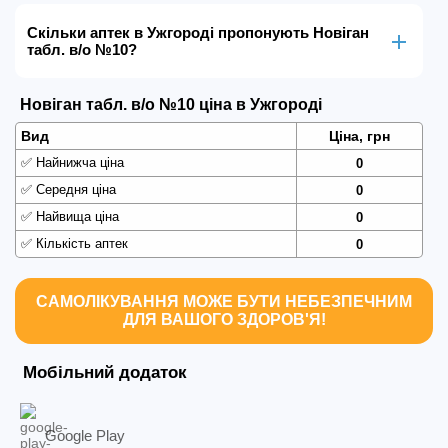
Скільки аптек в Ужгороді пропонують Новіган
табл. в/о №10?
Новіган табл. в/о №10 ціна в Ужгороді
Вид
Ціна, грн
✅
Найнижча ціна
0
✅
Середня ціна
0
✅
Найвища ціна
0
✅
Кількість аптек
0
САМОЛІКУВАННЯ МОЖЕ БУТИ НЕБЕЗПЕЧНИМ
ДЛЯ ВАШОГО ЗДОРОВ'Я!
Мобільний додаток
Google Play