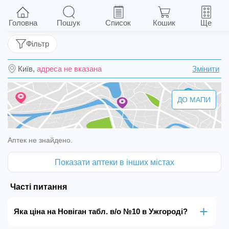
Новіган табл. в/о №10
Головна
Пошук
Список
Кошик
Ще
Фільтр
Київ,
адреса не вказана
Змінити
ДО МАПИ
Аптек не знайдено.
Показати аптеки в інших містах
Часті питання
Яка ціна на Новіган табл. в/о №10 в Ужгороді?