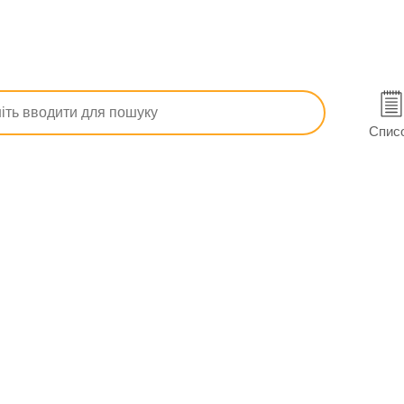
ртеріального тиску
Енап-HL табл. 10 мг/12,5 мг №60 (10х6)
Рівному
Спис