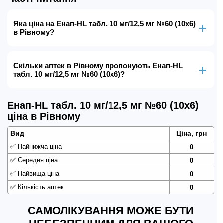
Яка ціна на Енап-HL табл. 10 мг/12,5 мг №60 (10х6)
в Рівному?
Скільки аптек в Рівному пропонують Енап-HL
табл. 10 мг/12,5 мг №60 (10х6)?
Енап-HL табл. 10 мг/12,5 мг №60 (10х6)
ціна в Рівному
Вид
Ціна, грн
✅
Найнижча ціна
0
✅
Середня ціна
0
✅
Найвища ціна
0
✅
Кількість аптек
0
САМОЛІКУВАННЯ МОЖЕ БУТИ