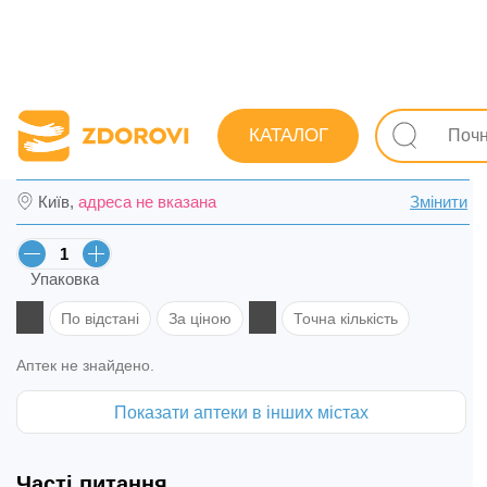
Пошук ліків
Ліки
Серцево-судинні
Від високого а
КАТАЛОГ
Енап-HL табл. 10 мг/12,5 мг №60 (10х6) в 
Київ,
адреса не вказана
Змінити
Упаковка
По відстані
За ціною
Точна кількість
Аптек не знайдено.
Показати аптеки в інших містах
Часті питання