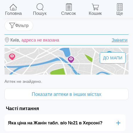
Жанін табл. в/о №21
Головна
Пошук
Список
Кошик
Ще
Фільтр
Київ,
адреса не вказана
Змінити
ДО МАПИ
Аптек не знайдено.
Показати аптеки в інших містах
Часті питання
Яка ціна на Жанін табл. в/о №21 в Херсоні?