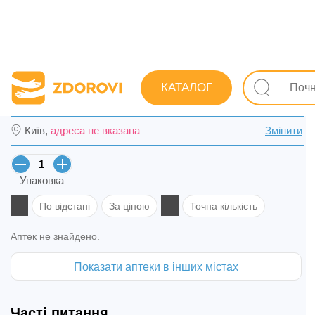
Пошук ліків
Ліки
Дерматологічні
Ранозагоювальн
КАТАЛОГ
Аекол розчин олійний фл. 100 мл в Сумах
Київ,
адреса не вказана
Змінити
Упаковка
По відстані
За ціною
Точна кількість
Аптек не знайдено.
Показати аптеки в інших містах
Часті питання