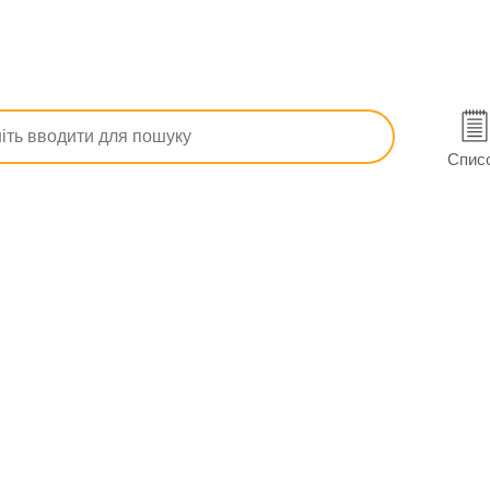
і
Аекол розчин олійний фл. 100 мл
Спис