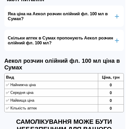
Яка ціна на Аекол розчин олійний фл. 100 мл в
Сумах?
Скільки аптек в Сумах пропонують Аекол розчин
олійний фл. 100 мл?
Аекол розчин олійний фл. 100 мл ціна в
Сумах
Вид
Ціна, грн
✅
Найнижча ціна
0
✅
Середня ціна
0
✅
Найвища ціна
0
✅
Кількість аптек
0
САМОЛІКУВАННЯ МОЖЕ БУТИ