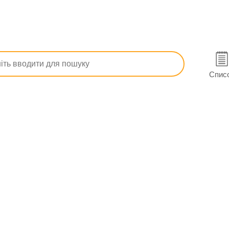
ітики
Аерофілін табл. 400 мг №20 (10х2)
і
Спис