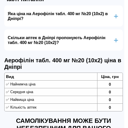
Яка ціна на Аерофілін табл. 400 мг №20 (10х2) в
Дніпрі?
Скільки аптек в Дніпрі пропонують Аерофілін
табл. 400 мг №20 (10х2)?
Аерофілін табл. 400 мг №20 (10х2) ціна в
Дніпрі
Вид
Ціна, грн
✅
Найнижча ціна
0
✅
Середня ціна
0
✅
Найвища ціна
0
✅
Кількість аптек
0
САМОЛІКУВАННЯ МОЖЕ БУТИ