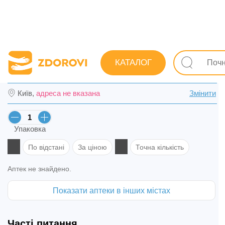
Пошук ліків
Ліки
При бронхіальній астмі
Бронхол
КАТАЛОГ
Аерофілін табл. 400 мг №20 (10х2) в Дніпр
Київ,
адреса не вказана
Змінити
Упаковка
По відстані
За ціною
Точна кількість
Аптек не знайдено.
Показати аптеки в інших містах
Часті питання