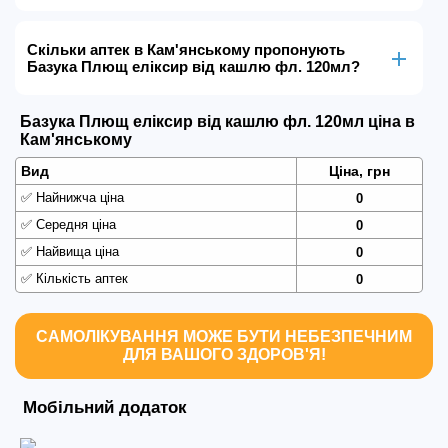
Скільки аптек в Кам'янському пропонують
Базука Плющ еліксир від кашлю фл. 120мл?
Базука Плющ еліксир від кашлю фл. 120мл ціна в
Кам'янському
Вид
Ціна, грн
✅
Найнижча ціна
0
✅
Середня ціна
0
✅
Найвища ціна
0
✅
Кількість аптек
0
САМОЛІКУВАННЯ МОЖЕ БУТИ НЕБЕЗПЕЧНИМ
ДЛЯ ВАШОГО ЗДОРОВ'Я!
Мобільний додаток