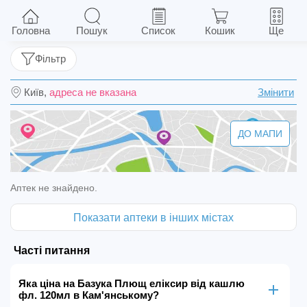
Базука Плющ еліксир від кашлю фл. 120мл
Головна
Пошук
Список
Кошик
Ще
Фільтр
Київ,
адреса не вказана
Змінити
ДО МАПИ
Аптек не знайдено.
Показати аптеки в інших містах
Часті питання
Яка ціна на Базука Плющ еліксир від кашлю
фл. 120мл в Кам'янському?