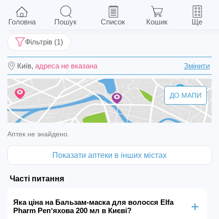
Бальзам-маска для волосся Elfa Pharm
Репʼяхова 200 мл
Головна
Пошук
Список
Кошик
Ще
Фільтрів (1)
Київ,
адреса не вказана
Змінити
ДО МАПИ
Аптек не знайдено.
Показати аптеки в інших містах
Часті питання
Яка ціна на Бальзам-маска для волосся Elfa
Pharm Репʼяхова 200 мл в Києві?