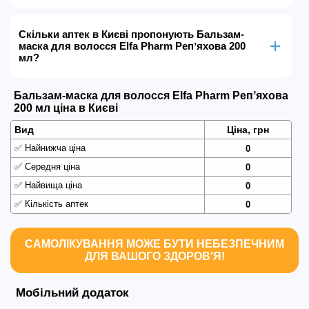
Скільки аптек в Києві пропонують Бальзам-
маска для волосся Elfa Pharm Репʼяхова 200
мл?
Бальзам-маска для волосся Elfa Pharm Репʼяхова
200 мл ціна в Києві
Вид
Ціна, грн
✅
Найнижча ціна
0
✅
Середня ціна
0
✅
Найвища ціна
0
✅
Кількість аптек
0
САМОЛІКУВАННЯ МОЖЕ БУТИ НЕБЕЗПЕЧНИМ
ДЛЯ ВАШОГО ЗДОРОВ'Я!
Мобільний додаток