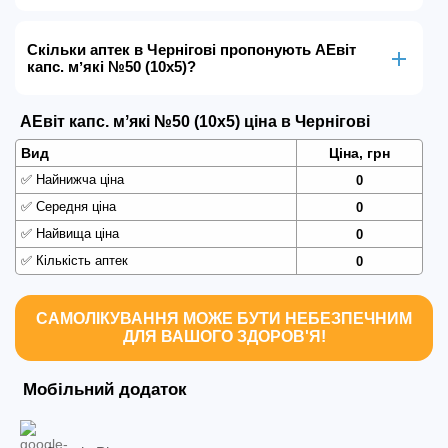
Скільки аптек в Чернігові пропонують AEвіт
капс. мʼякі №50 (10х5)?
AEвіт капс. мʼякі №50 (10х5) ціна в Чернігові
Вид
Ціна, грн
✅
Найнижча ціна
0
✅
Середня ціна
0
✅
Найвища ціна
0
✅
Кількість аптек
0
САМОЛІКУВАННЯ МОЖЕ БУТИ НЕБЕЗПЕЧНИМ
ДЛЯ ВАШОГО ЗДОРОВ'Я!
Мобільний додаток