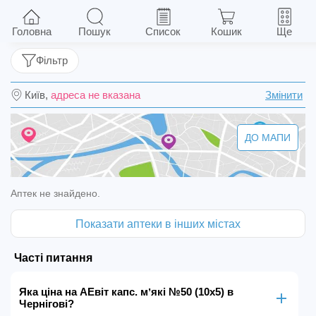
AEвіт капс. мʼякі №50 (10х5)
Головна
Пошук
Список
Кошик
Ще
Фільтр
Київ,
адреса не вказана
Змінити
ДО МАПИ
Аптек не знайдено.
Показати аптеки в інших містах
Часті питання
Яка ціна на AEвіт капс. мʼякі №50 (10х5) в
Чернігові?