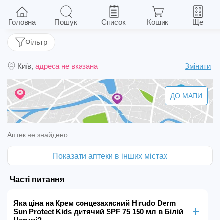
Крем сонцезахисний Hirudo Derm Sun Protect
Kids дитячий SPF 75 150 мл
Головна
Пошук
Список
Кошик
Ще
Фільтр
Київ,
адреса не вказана
Змінити
ДО МАПИ
Аптек не знайдено.
Показати аптеки в інших містах
Часті питання
Яка ціна на Крем сонцезахисний Hirudo Derm
Sun Protect Kids дитячий SPF 75 150 мл в Білій
Церкві?