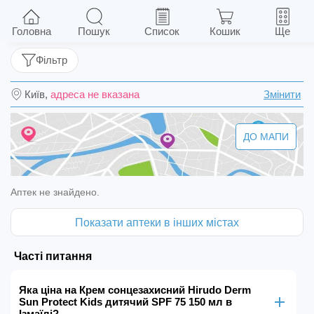
Крем сонцезахисний Hirudo Derm Sun Protect
Kids дитячий SPF 75 150 мл
Головна
Пошук
Список
Кошик
Ще
Фільтр
Київ,
адреса не вказана
Змінити
ДО МАПИ
Аптек не знайдено.
Показати аптеки в інших містах
Часті питання
Яка ціна на Крем сонцезахисний Hirudo Derm
Sun Protect Kids дитячий SPF 75 150 мл в
Ізмаїлі?