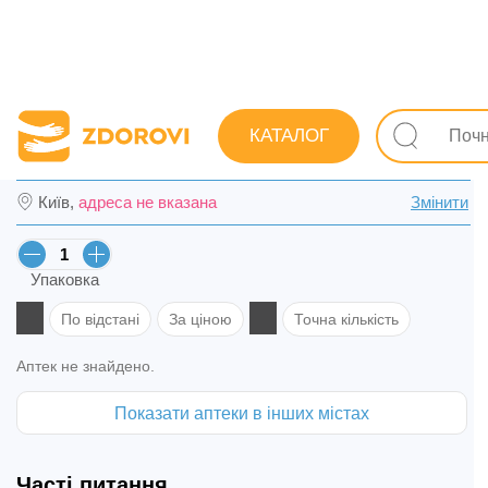
Пошук ліків
Товари для дітей та мам
Догляд за дити
КАТАЛОГ
Крем сонцезахисний Hirudo Derm Sun Prot
Київ,
адреса не вказана
Змінити
Упаковка
По відстані
За ціною
Точна кількість
Аптек не знайдено.
Показати аптеки в інших містах
Часті питання