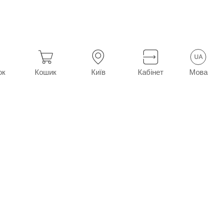
Derm Sun Protect Kids дитячий SPF 75 150 мл
UA
Мова
ок
Кошик
Київ
Кабінет