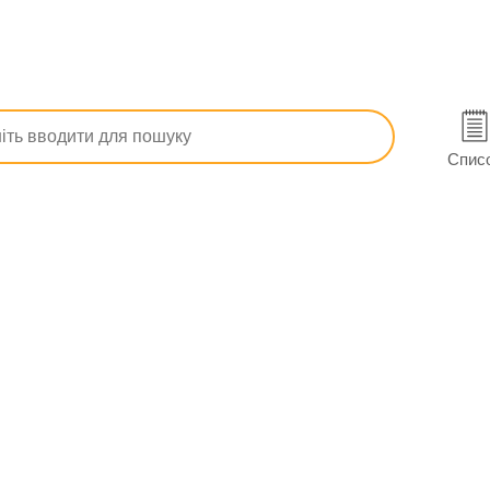
ною
Здоровʼя та безпека дітей
Крем сонцезахисний Hirudo 
ect Kids дитячий SPF 75 150 мл в Миколаєві
Спис