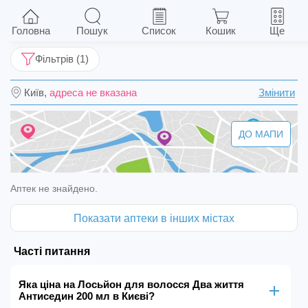
Лосьйон для волосся Два життя Антиседин
200 мл
Головна
Пошук
Список
Кошик
Ще
Фільтрів (1)
Київ,
адреса не вказана
Змінити
ДО МАПИ
Аптек не знайдено.
Показати аптеки в інших містах
Часті питання
Яка ціна на Лосьйон для волосся Два життя
Антиседин 200 мл в Києві?