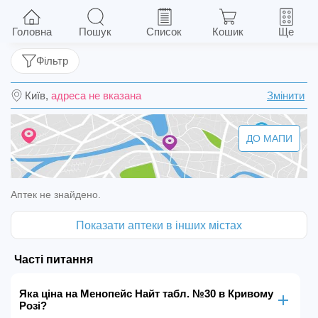
Менопейс Найт табл. №30
Головна
Пошук
Список
Кошик
Ще
Фільтр
Київ,
адреса не вказана
Змінити
ДО МАПИ
Аптек не знайдено.
Показати аптеки в інших містах
Часті питання
Яка ціна на Менопейс Найт табл. №30 в Кривому
Розі?