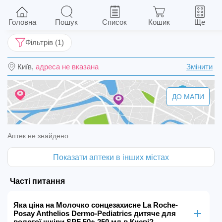
Молочко сонцезахисне La Roche-Posay
Anthelios Dermo-Pediatrics дитяче для вологої
Головна
Пошук
Список
Кошик
Ще
шкіри SPF 50+ 250 мл
Фільтрів (1)
Київ,
адреса не вказана
Змінити
ДО МАПИ
Аптек не знайдено.
Показати аптеки в інших містах
Часті питання
Яка ціна на Молочко сонцезахисне La Roche-
Posay Anthelios Dermo-Pediatrics дитяче для
вологої шкіри SPF 50+ 250 мл в Києві?