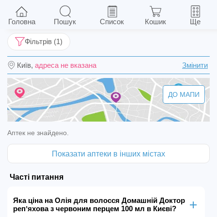
Олія для волосся Домашній Доктор репʼяхова
з червоним перцем 100 мл
Головна
Пошук
Список
Кошик
Ще
Фільтрів (1)
Київ,
адреса не вказана
Змінити
ДО МАПИ
Аптек не знайдено.
Показати аптеки в інших містах
Часті питання
Яка ціна на Олія для волосся Домашній Доктор
репʼяхова з червоним перцем 100 мл в Києві?