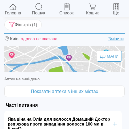
Олія для волосся Домашній Доктор репʼяхова
проти випадіння волосся 100 мл
Головна
Пошук
Список
Кошик
Ще
Фільтрів (1)
Київ,
адреса не вказана
Змінити
ДО МАПИ
Аптек не знайдено.
Показати аптеки в інших містах
Часті питання
Яка ціна на Олія для волосся Домашній Доктор
репʼяхова проти випадіння волосся 100 мл в
Києві?