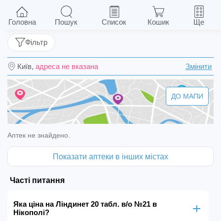
Ліндинет 20 табл. в/о №21
Головна
Пошук
Список
Кошик
Ще
Фільтр
Київ,
адреса не вказана
Змінити
ДО МАПИ
Аптек не знайдено.
Показати аптеки в інших містах
Часті питання
Яка ціна на Ліндинет 20 табл. в/о №21 в
Нікополі?