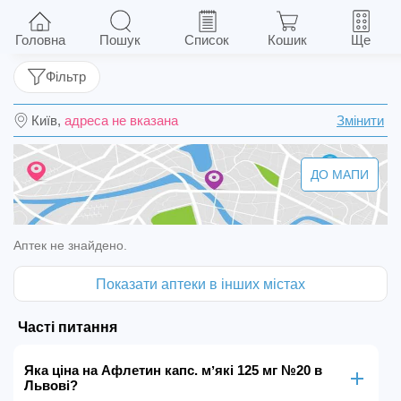
Афлетин капс. мʼякі 125 мг №20
Головна
Пошук
Список
Кошик
Ще
Фільтр
Київ,
адреса не вказана
Змінити
ДО МАПИ
Аптек не знайдено.
Показати аптеки в інших містах
Часті питання
Яка ціна на Афлетин капс. мʼякі 125 мг №20 в
Львові?