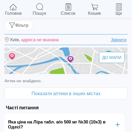
Ліра табл. в/о 500 мг №30 (10х3)
Головна
Пошук
Список
Кошик
Ще
Фільтр
Київ,
адреса не вказана
Змінити
ДО МАПИ
Аптек не знайдено.
Показати аптеки в інших містах
Часті питання
Яка ціна на Ліра табл. в/о 500 мг №30 (10х3) в
Одесі?