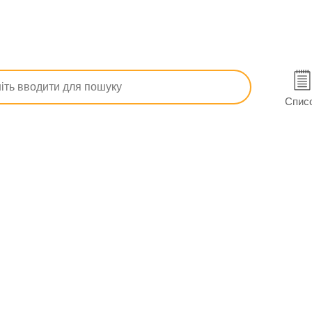
Перевʼязувальні і фіксуючі матеріали
Пластирі
Пласти
ий 9 см х 30 см, 1 шт. в Дніпрі
Спис