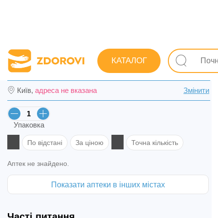
Пошук ліків
Вироби медичного призначення та ортопедія
КАТАЛОГ
Пластир Леопед хірургічний стерильний біл
Київ,
адреса не вказана
Змінити
Упаковка
По відстані
За ціною
Точна кількість
Аптек не знайдено.
Показати аптеки в інших містах
Часті питання