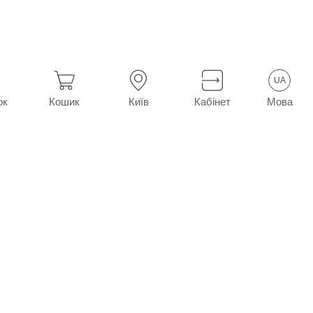
р Леопед хірургічний стерильний білий 9 см х 30 см, 1 шт.
UA
Мова
ок
Кошик
Київ
Кабінет