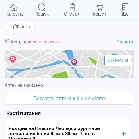
Пластир Леопед хірургічний стерильний
білий 9 см х 30 см, 1 шт.
Головна
Пошук
Список
Кошик
Ще
Фільтр
Київ,
адреса не вказана
Змінити
ДО МАПИ
Аптек не знайдено.
Показати аптеки в інших містах
Часті питання
Яка ціна на Пластир Леопед хірургічний
стерильний білий 9 см х 30 см, 1 шт. в
Миколаєві?