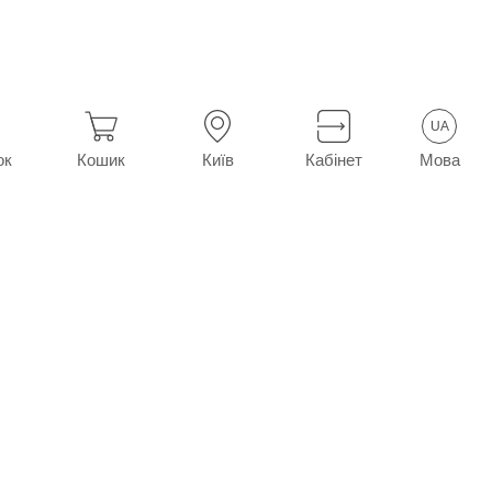
№10
UA
Мова
ок
Кошик
Київ
Кабінет