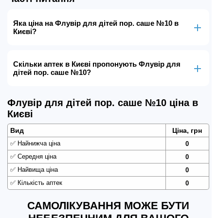
Яка ціна на Флувір для дітей пор. саше №10 в
Києві?
Скільки аптек в Києві пропонують Флувір для
дітей пор. саше №10?
Флувір для дітей пор. саше №10 ціна в
Києві
Вид
Ціна, грн
✅
Найнижча ціна
0
✅
Середня ціна
0
✅
Найвища ціна
0
✅
Кількість аптек
0
САМОЛІКУВАННЯ МОЖЕ БУТИ