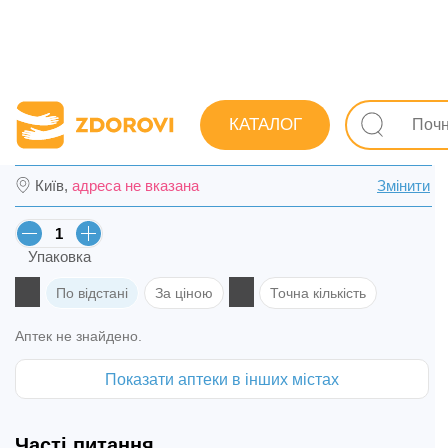
Пошук ліків
Лікувально-профілактичні засоби
Обмін 
КАТАЛОГ
Флувір для дітей пор. саше №10 в Києві
Київ,
адреса не вказана
Змінити
Упаковка
По відстані
За ціною
Точна кількість
Аптек не знайдено.
Показати аптеки в інших містах
Часті питання