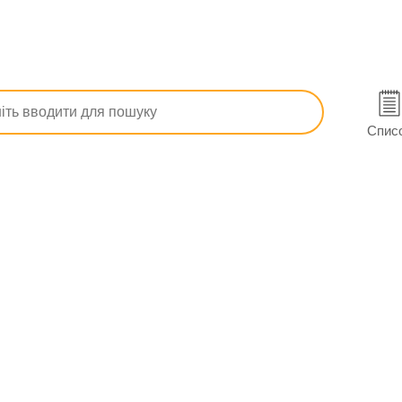
речовин
Зміцнення імунітету
Флувір для дітей пор. саше 
Спис