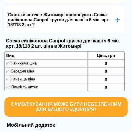
Скільки аптек в Житомирі пропонують Соска
силіконова Canpol кругла для каші з 6 міс. арт.
18/118 2 шт.?
Соска силіконова Canpol кругла для каші з 6 міс.
арт. 18/118 2 шт. ціна в Житомирі
Вид
Ціна, грн
✅
Найнижча ціна
0
✅
Середня ціна
0
✅
Найвища ціна
0
✅
Кількість аптек
0
САМОЛІКУВАННЯ МОЖЕ БУТИ НЕБЕЗПЕЧНИМ
ДЛЯ ВАШОГО ЗДОРОВ'Я!
Мобільний додаток