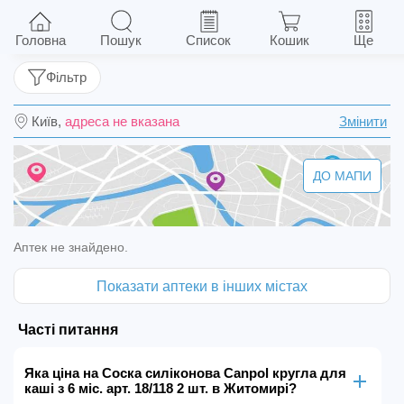
Соска силіконова Canpol кругла для каші з 6
міс. арт. 18/118 2 шт.
Головна
Пошук
Список
Кошик
Ще
Фільтр
Київ,
адреса не вказана
Змінити
ДО МАПИ
Аптек не знайдено.
Показати аптеки в інших містах
Часті питання
Яка ціна на Соска силіконова Canpol кругла для
каші з 6 міс. арт. 18/118 2 шт. в Житомирі?