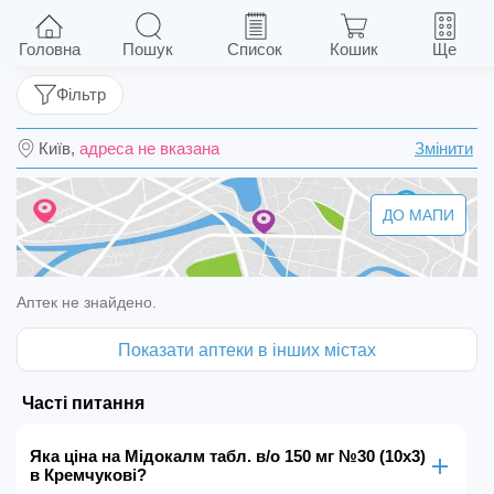
Мідокалм табл. в/о 150 мг №30 (10х3)
Головна
Пошук
Список
Кошик
Ще
Фільтр
Київ,
адреса не вказана
Змінити
ДО МАПИ
Аптек не знайдено.
Показати аптеки в інших містах
Часті питання
Яка ціна на Мідокалм табл. в/о 150 мг №30 (10х3)
в Кремчукові?